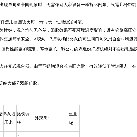
出现单向阀卡阀现象时，无需像别人家设备一样拆比例泵。只需几分钟就
密封件选用德国德氏封，寿命长，性能稳定可靠。
续性好，混合均匀无色差，混胶效果不受环境温度影响；设有管路高压安
作更加简单安全。A胶泵、B胶泵和配比泵的高压阀口均采用合金材料进
。使得性能更加稳定，寿命更长。
我公司的双组份打胶机绝对不会出现混
态往复式混合器。由于不锈钢混合芯表面光滑，有效降低了管道阻力，在
胶等绝大部分双组份胶。
增
B泵增
比例调
重量
外形尺寸
压比
整
kg
7：