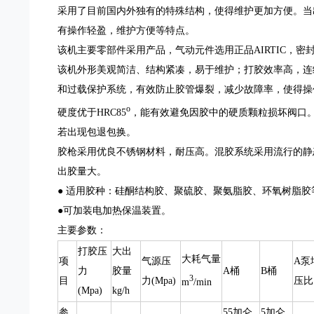
采用了目前国内外独有的特殊结构，使得维护更加方便。当
有操作轻盈，维护方便等特点。
该机主要零部件采用产品，气动元件选用正品AIRTIC，
该机外形美观简洁、结构紧凑，易于维护；打胶效率高，连
和过载保护系统，有效防止胶管爆裂，减少故障率，使得操
o
硬度优于HRC85
，能有效避免因胶中的硬质颗粒损坏阀口
若出现包退包换。
胶枪采用优良不锈钢材料，耐压高。混胶系统采用流行的静
出胶量大。
● 适用胶种：硅酮结构胶、聚硫胶、聚氨脂胶、环氧树脂
●可加装电加热保温装置。
主要参数：
打胶压
大出
大耗气量
项
气源压
A泵
力
胶量
A桶
B桶
3
目
力(Mpa)
压比
m
/min
(Mpa)
kg/h
参
55加仑
5加仑